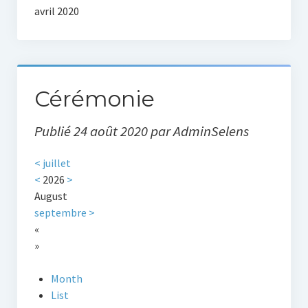
avril 2020
Loisirs
Association
La salle des fêtes
Cérémonie
Randonnées
Publié 24 août 2020 par AdminSelens
Patrimoine
<
juillet
<
2026
>
Dates des cérémonies
August
septembre
>
Lieux de culte
«
»
Galerie Photos
Month
List