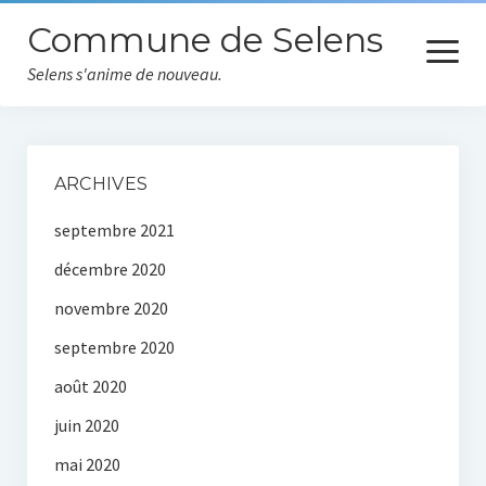
Commune de Selens
ouvrir
le
Selens s'anime de nouveau.
menu
Accueil
ARCHIVES
Actualités
septembre 2021
Vie communale
décembre 2020
Equipe municipale
novembre 2020
septembre 2020
Les écoles
août 2020
Vos démarches
juin 2020
Informations pratiques
mai 2020