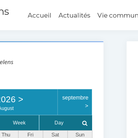
ns
Accueil
Actualités
Vie commun
elens
026
>
septembre
>
August
Week
Day
Thu
Fri
Sat
Sun