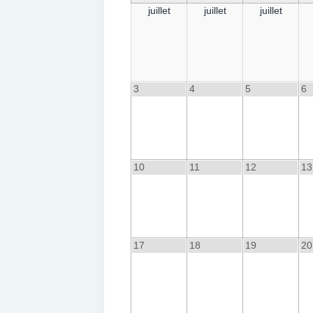
juillet
juillet
juillet
3
4
5
6
10
11
12
13
17
18
19
20