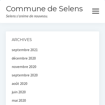
Commune de Selens
ouvrir
le
Selens s'anime de nouveau.
menu
Accueil
ARCHIVES
Actualités
septembre 2021
Vie communale
décembre 2020
Equipe municipale
novembre 2020
septembre 2020
Les écoles
août 2020
Vos démarches
juin 2020
Informations pratiques
mai 2020