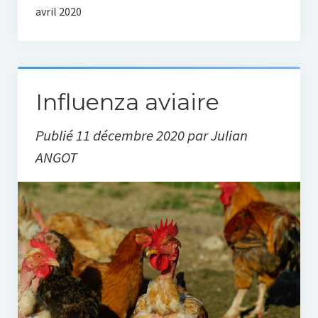
avril 2020
Loisirs
Association
La salle des fêtes
Influenza aviaire
Randonnées
Publié 11 décembre 2020 par Julian
ANGOT
Patrimoine
Dates des cérémonies
Lieux de culte
Galerie Photos