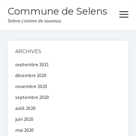
Commune de Selens
ouvrir
le
Selens s'anime de nouveau.
menu
Accueil
ARCHIVES
Actualités
septembre 2021
Vie communale
décembre 2020
Equipe municipale
novembre 2020
septembre 2020
Les écoles
août 2020
Vos démarches
juin 2020
Informations pratiques
mai 2020