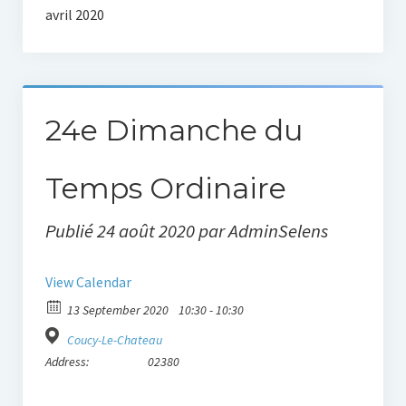
avril 2020
Loisirs
Association
La salle des fêtes
24e Dimanche du
Randonnées
Temps Ordinaire
Patrimoine
Publié 24 août 2020 par AdminSelens
Dates des cérémonies
View Calendar
Lieux de culte
13 September 2020
10:30 - 10:30
Galerie Photos
Coucy-Le-Chateau
Address:
02380